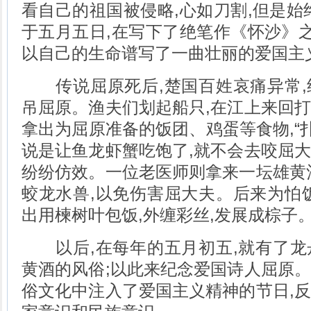
看自己的祖国被侵略,心如刀割,但是始
于五月五日,在写下了绝笔作《怀沙》之
以自己的生命谱写了一曲壮丽的爱国主
传说屈原死后,楚国百姓哀痛异常,
吊屈原。渔夫们划起船只,在江上来回
拿出为屈原准备的饭团、鸡蛋等食物,“扑
说是让鱼龙虾蟹吃饱了,就不会去咬屈
纷纷仿效。一位老医师则拿来一坛雄黄
蛟龙水兽,以免伤害屈大夫。后来为怕
出用楝树叶包饭,外缠彩丝,发展成棕子
以后,在每年的五月初五,就有了龙
黄酒的风俗;以此来纪念爱国诗人屈原
俗文化中注入了爱国主义精神的节日,