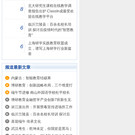
北大研究生课程在线教学调
8
查报告出炉 ClassIn成最受欢
迎在线教学平台
临沂兰陵县：百余名校长培
6
训 探讨后疫情时代的“智慧教
育”
上海研学实践教育联盟成
6
立，谱写上海研学行业新篇
章
频道最新文章
内蒙古：智能教育结硕果
博研教育：创新战略布局，三个维度打
造...
端午节进修 南山外国语学校杜平校长
做...
博研教育金融哲学产业创新7班新生见
面...
浓江派出所：开展禁毒宣传进场所工作
临沂兰陵县：百余名校长培训 探讨后
疫...
喜迎端午 传承文化
武汉考生：乾坤未定，你我皆是黑马｜