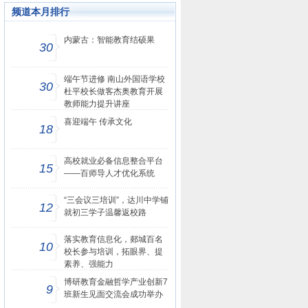
频道本月排行
内蒙古：智能教育结硕果
30
端午节进修 南山外国语学校
30
杜平校长做客杰奥教育开展
教师能力提升讲座
喜迎端午 传承文化
18
高校就业必备信息整合平台
15
——百师导人才优化系统
“三会议三培训”，达川中学铺
12
就初三学子温馨返校路
落实教育信息化，郯城百名
10
校长参与培训，拓眼界、提
素养、强能力
博研教育金融哲学产业创新7
9
班新生见面交流会成功举办