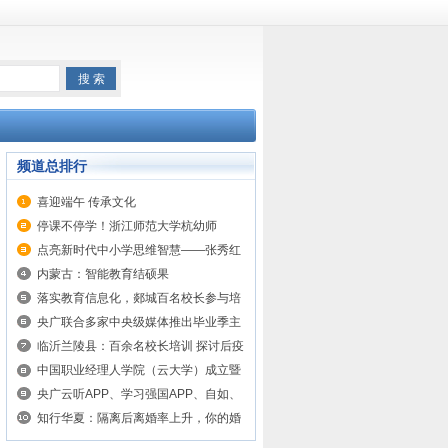
频道总排行
喜迎端午 传承文化
停课不停学！浙江师范大学杭幼师
STEAM教育研究中心公益直播
点亮新时代中小学思维智慧——张秀红
《思维导图系列图书》发布会成功举办
内蒙古：智能教育结硕果
落实教育信息化，郯城百名校长参与培
训，拓眼界、提素养、强能力
央广联合多家中央级媒体推出毕业季主
题曲《少年的夏天》，自如一起为毕业
临沂兰陵县：百余名校长培训 探讨后疫
生助力
情时代的“智慧教育”
中国职业经理人学院（云大学）成立暨
上线大会成功举办
央广云听APP、学习强国APP、自如、
头条等多平台联合毕业季主题活动上线
知行华夏：隔离后离婚率上升，你的婚
姻经受住考验了吗？