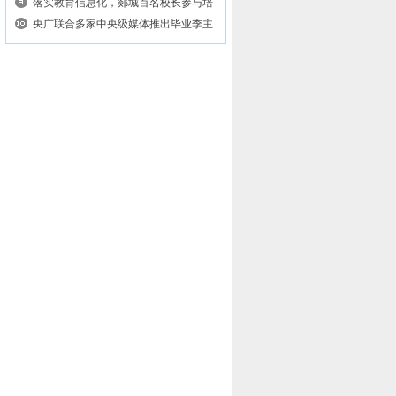
作...
落实教育信息化，郯城百名校长参与培
训...
央广联合多家中央级媒体推出毕业季主
题...