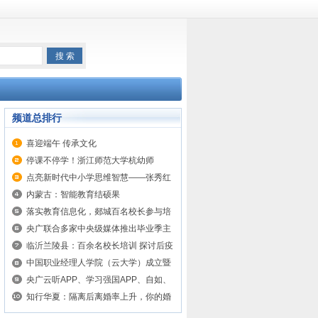
频道总排行
喜迎端午 传承文化
停课不停学！浙江师范大学杭幼师
STEAM教育研究中心公益直播
点亮新时代中小学思维智慧——张秀红
《思维导图系列图书》发布会成功举办
内蒙古：智能教育结硕果
落实教育信息化，郯城百名校长参与培
训，拓眼界、提素养、强能力
央广联合多家中央级媒体推出毕业季主
题曲《少年的夏天》，自如一起为毕业
临沂兰陵县：百余名校长培训 探讨后疫
生助力
情时代的“智慧教育”
中国职业经理人学院（云大学）成立暨
上线大会成功举办
央广云听APP、学习强国APP、自如、
头条等多平台联合毕业季主题活动上线
知行华夏：隔离后离婚率上升，你的婚
姻经受住考验了吗？