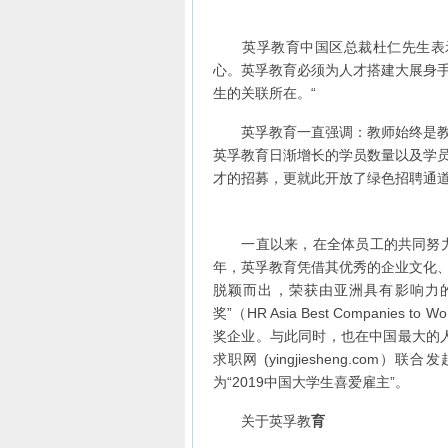
英孚教育中国区总裁杜仁先生表示
心。英孚教育必须为人才搭建大展身
生的关联所在。“
英孚教育一直强调：教师始终是教育
英孚教育日渐增长的学员数量以及学
才的招募，更就此开放了绿色招聘通道：china
一直以来，在全体员工的共同努力下
年，英孚教育凭借其优秀的企业文化
脱颖而出，荣获由亚洲具有影响力的人力
奖”（HR Asia Best Companies t
奖企业。与此同时，也在中国最大的人力
求职网 (yingjiesheng.com）联合
为“2019中国大学生喜爱雇主”。
关于英孚教
育