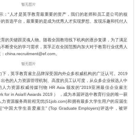
：“人才是英孚教育最重要的资产，我们的老师和员工是公司的核
手的首选平台，最重要的是成为优秀人才实现梦想、发现乐趣和托付人
的关键跟灵魂人物。随着全国教培线下机构的逐步复课，为了满足
员不断变化的学习需求，英孚正在全国范围内加大对于教育行业优秀人
.recruitment@ef.com。
，英孚教育雇主品牌深受国内外众多权威机构的广泛认可。2019
、出色的人力资源管理机制、高度的员工认可度，从众多企业候选人中
资源权威传媒刊物 HR Asia 颁发的“2019亚洲最佳企业雇主
o Work for in Asia® Awards 2019 ） ，成为本届评选中教育行业的唯一获
资源服务商前程无忧(51job.com)和拥有最多大学生用户的应届生
发起“中国大学生喜爱雇主” (Top Graduate Employers)评选中，被评