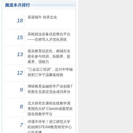
频道本月排行
喜迎端午 传承文化
18
高校就业必备信息整合平台
15
——百师导人才优化系统
落实教育信息化，郯城百名
13
校长参与培训，拓眼界、提
素养、强能力
“三会议三培训”，达川中学铺
12
就初三学子温馨返校路
博研教育金融哲学产业创新7
9
班新生见面交流会成功举办
北大研究生课程在线教学调
8
查报告出炉 ClassIn成最受欢
迎在线教学平台
停课不停学！浙江师范大学
7
杭幼师STEAM教育研究中心
公益直播