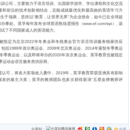
公司，主要致力于语言培训、出国留学游学、学位课程和文化交流
量和前沿的技术创新相结合，定能成就最优化和最高效的英语学习方
65年诞生于瑞典，坚持以“教育，让世界无界”为企业使命，如今已在全球超
事处。英孚每年发布全球英语熟练度报告（www.ef.com/epi）, 该
测试了不同国家成人的英语能力。
定为北京2022年冬奥会和冬残奥会官方语言培训服务独家供应
括1988年首尔奥运会、2008年北京奥运会、2014年索契冬季奥运
平昌冬季奥运会，以及即将举办的2020年东京奥运会。英孚教育也被指定
夏季运动会语言服务类供应商。
可，将各大奖项收入囊中。2019年，英孚教育荣获亚洲具有影响
ia颁发的雇主大奖；英孚的教师团队也多次获得新浪“五星金牌教师评
分享到：
收藏