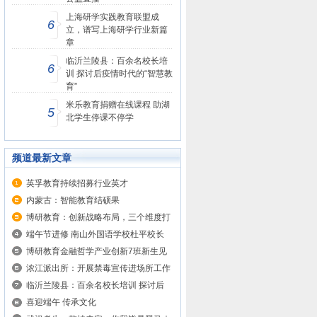
上海研学实践教育联盟成
6
立，谱写上海研学行业新篇
章
临沂兰陵县：百余名校长培
6
训 探讨后疫情时代的“智慧教
育”
米乐教育捐赠在线课程 助湖
5
北学生停课不停学
频道最新文章
英孚教育持续招募行业英才
内蒙古：智能教育结硕果
博研教育：创新战略布局，三个维度打
造...
端午节进修 南山外国语学校杜平校长
做...
博研教育金融哲学产业创新7班新生见
面...
浓江派出所：开展禁毒宣传进场所工作
临沂兰陵县：百余名校长培训 探讨后
疫...
喜迎端午 传承文化