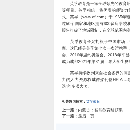
英孚教育是一家全球领先的教育培训
等项目。英孚相信，将优质的师资力
式。英孚（www.ef.com）于19
过50个国家和地区拥有600多所学校和办
报告打破了地域限制，在全球范围内
英孚教育长足扎根于中国市场，被指
商。这已经是英孚第七次与奥运携手，包
会、2016年里约奥运会、2018年
成为成都2021年第31届世界大学生
英孚持续收到来自社会各界的高度认
力的人力资源权威传媒刊物HR As
选”的多项大奖。
相关热词搜索：
英孚教育
上一篇：
内蒙古：智能教育结硕果
下一篇：
最后一页