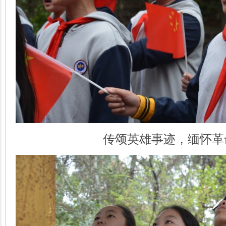
传颂英雄事迹，缅怀革