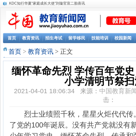
KDC知行华夏“家庭成长大使”刘璇官宣二胎喜讯
首页
教育资讯
招生考试
留学移民
技能培训
校园新闻
首页
>
教育资讯
> 正文
缅怀革命先烈 学传百年党史
小学清明节祭扫
2021-04-01 18:06:34 来源：
中国教育新
击：
烈士业绩照千秋，星星火炬代代传。
了党的100年诞辰。没有共产党就没有
少年学习党史，缅怀革命先烈，传承和