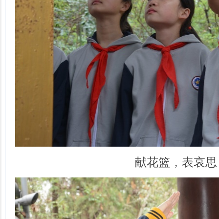
献花篮，表哀思